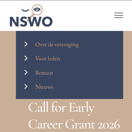
Skip
to
content
Over de vereniging
Voor leden
Bestuur
Nieuws
Call for Early
Career Grant 2026