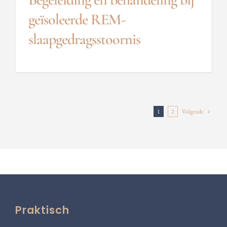
geïsoleerde REM-
slaapgedragsstoornis
1
2
Volgende
Praktisch