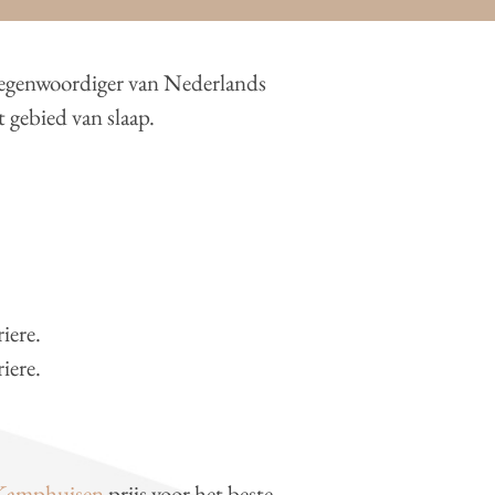
rtegenwoordiger van Nederlands
 gebied van slaap.
iere.
iere.
 Kamphuisen
prijs voor het beste