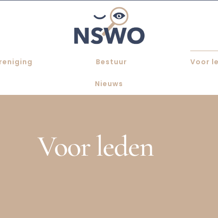
reniging
Bestuur
Voor l
Nieuws
Voor leden