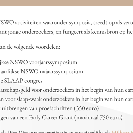
NSWO activiteiten waaronder symposia, treedt op als ve
nt jonge onderzoekers, en fungeert als kennisbron op het
n de volgende voordelen:
arlijkse NSWO voorjaarssymposium
eejaarlijkse NSWO najaarssymposium
jkse SLAAP congres
chapsgeld voor onderzoekers in het begin van hun carr
ten voor slaap-waak onderzoekers in het begin van hun carr
t uitbrengen van proefschriften (350 euro)
agen van een Early Career Grant (maximaal 750 euro)
de Piet Visser posterprijs uit en tweejaarlijks de
Hilbert