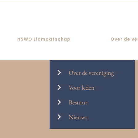
Skip
to
content
NSWO Lidmaatschap
Over de ve
Over de vereniging
Voor leden
Bestuur
Nieuws