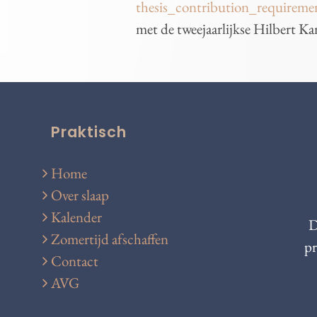
thesis_contribution_requiremen
met de tweejaarlijkse Hilbert Ka
Praktisch
Home
Over slaap
Kalender
D
Zomertijd afschaffen
pr
Contact
AVG