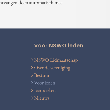
ontvangen doen automatisch mee
Voor NSWO leden
NSWO Lidmaatschap
Over de vereniging
Bestuur
Voor leden
Jaarboeken
Nieuws