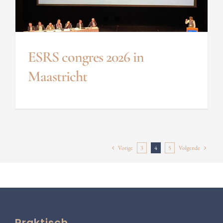
ESRS congres 2026 in
Maastricht
Vorige
3
4
5
Volgende
Praktisch