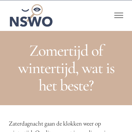
Skip
to
content
Zomertijd of
wintertijd, wat is
het beste?
Zaterdagnacht gaan de klokken weer op