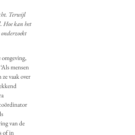
cht. Terwijl
el. Hoe kan het
 onderzoekt
e omgeving,
 ‘Als mensen
 ze vaak over
wekkend
ra
 coördinator
ds
ing van de
 of in