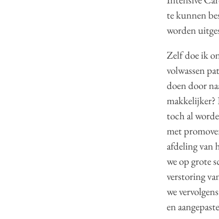
te kunnen bes
worden uitges
Zelf doe ik o
volwassen pat
doen door naa
makkelijker?
toch al worde
met promoven
afdeling van
we op grote sc
verstoring va
we vervolgens 
en aangepast