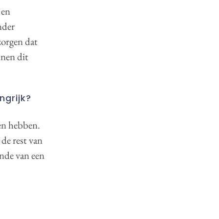
 en
nder
zorgen dat
nnen dit
ngrijk?
gen hebben.
 de rest van
ende van een