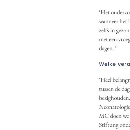
‘Het onderzoe
wanneer het l
zelfs in gezo
met een vroeg
dagen. ‘
Welke vera
‘Heel belangr
tussen de dag
bezighouden.
Neonatologie
MC doen we b
Stiftung onde