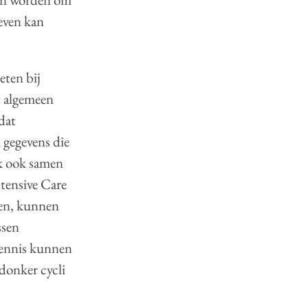
 even kan
eten bij
t algemeen
dat
 gegevens die
ik ook samen
tensive Care
ten, kunnen
ssen
 kennis kunnen
/donker cycli