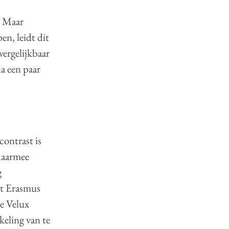
. Maar
n, leidt dit
vergelijkbaar
na een paar
contrast is
 daarmee
g
et Erasmus
e Velux
keling van te