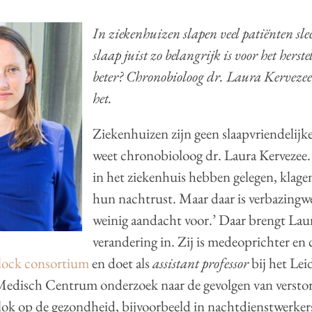
In ziekenhuizen slapen veel patiënten sle
slaap juist zo belangrijk is voor het herst
beter? Chronobioloog dr. Laura Kervezee
het.
Ziekenhuizen zijn geen slaapvriendelijk
weet chronobioloog dr. Laura Kervezee.
in het ziekenhuis hebben gelegen, klagen
hun nachtrust. Maar daar is verbazing
weinig aandacht voor.’ Daar brengt Lau
verandering in. Zij is medeoprichter en
lock consortium
en doet als
assistant professor
bij het Lei
 Medisch Centrum onderzoek naar de gevolgen van verstor
lok op de gezondheid, bijvoorbeeld in nachtdienstwerkers