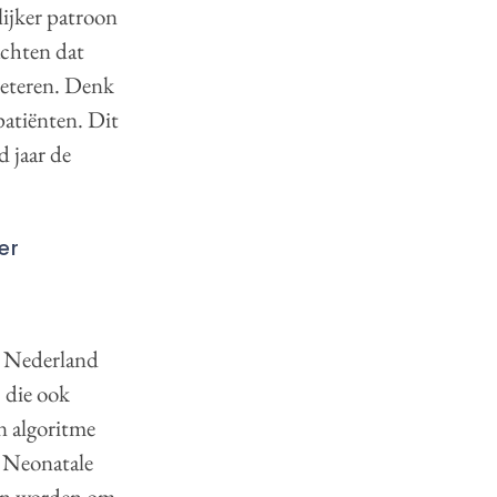
lijker patroon
achten dat
beteren. Denk
patiënten. Dit
 jaar de
er
In Nederland
 die ook
n algoritme
e Neonatale
nen worden om