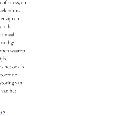
 of stress, en
ziekenhuis.
er zijn en
elt de
ptimaal
 nodig:
tippen waarop
ijke
is het ook ’s
stoort de
storing van
s van het
id?