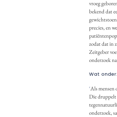
vroeg geboren
bekend dat ee
gewichtstoena
precies, en w
patiëntenpop
zodat dat in
Zeitgeber voe
onderzoek naa
Wat onderz
‘
Als mensen o
Die druppelt 
tegennatuurli
onderzoek, s