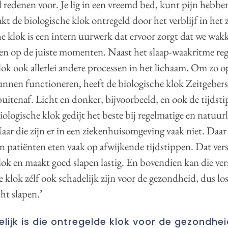
l redenen voor. Je lig in een vreemd bed, kunt pijn hebben
kt de biologische klok ontregeld door het verblijf in het 
e klok is een intern uurwerk dat ervoor zorgt dat we wakk
en op de juiste momenten. Naast het slaap-waakritme reg
lok ook allerlei andere processen in het lichaam. Om zo o
unnen functioneren, heeft de biologische klok Zeitgebers
buitenaf. Licht en donker, bijvoorbeeld, en ook de tijds
iologische klok gedijt het beste bij regelmatige en natuurl
aar die zijn er in een ziekenhuisomgeving vaak niet. Daar 
en patiënten eten vaak op afwijkende tijdstippen. Dat ver
lok en maakt goed slapen lastig. En bovendien kan die ver
e klok zélf ook schadelijk zijn voor de gezondheid, dus lo
cht slapen.’
lijk is die ontregelde klok voor de gezondhe