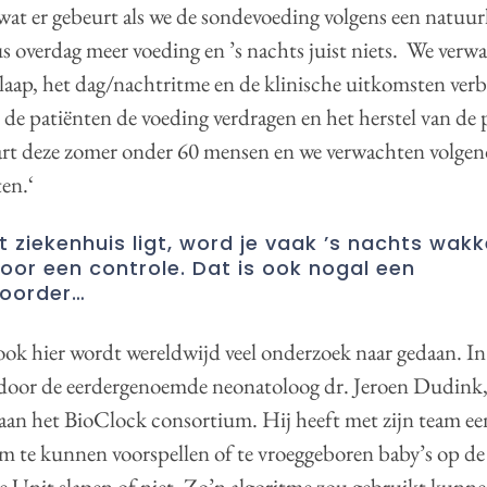
 wat er gebeurt als we de sondevoeding volgens een natuur
s overdag meer voeding en ’s nachts juist niets. We verw
laap, het dag/nachtritme en de klinische uitkomsten ver
 de patiënten de voeding verdragen en het herstel van de 
art deze zomer onder 60 mensen en we verwachten volgend
ten.‘
et ziekenhuis ligt, word je vaak ’s nachts wakk
or een controle. Dat is ook nogal een
toorder…
n ook hier wordt wereldwijd veel onderzoek naar gedaan. 
 door de eerdergenoemde neonatoloog dr. Jeroen Dudink,
aan het BioClock consortium. Hij heeft met zijn team ee
m te kunnen voorspellen of te vroeggeboren baby’s op d
e Unit slapen of niet. Zo’n algoritme zou gebruikt kun