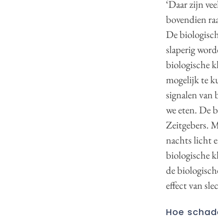
‘Daar zijn vee
bovendien raa
De biologisch
slaperig word
biologische k
mogelijk te k
signalen van 
we eten. De b
Zeitgebers. M
nachts licht 
biologische k
de biologisch
effect van sle
Hoe schade