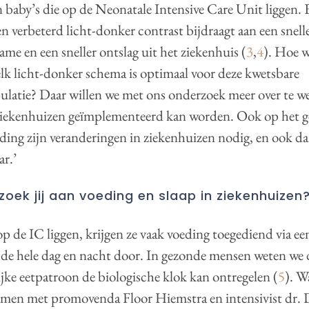
 baby’s die op de Neonatale Intensive Care Unit liggen. Er
n verbeterd licht-donker contrast bijdraagt aan een snell
me en een sneller ontslag uit het ziekenhuis (
3
,
4
). Hoe w
elk licht-donker schema is optimaal voor deze kwetsbare
ulatie? Daar willen we met ons onderzoek meer over te 
 ziekenhuizen geïmplementeerd kan worden. Ook op het g
ding zijn veranderingen in ziekenhuizen nodig, en ook da
r.’
oek jij aan voeding en slaap in ziekenhuizen
p de IC liggen, krijgen ze vaak voeding toegediend via e
de hele dag en nacht door. In gezonde mensen weten we d
jke eetpatroon de biologische klok kan ontregelen (
5
). W
amen met promovenda Floor Hiemstra en intensivist dr. 