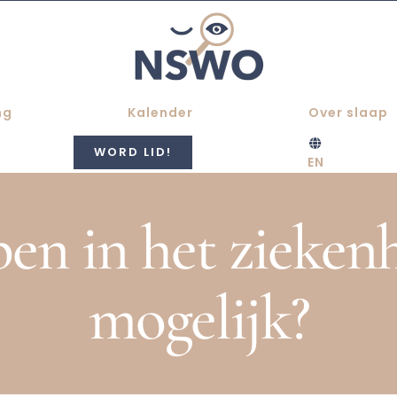
ng
Kalender
Over slaap
WORD LID!
EN
en in het ziekenhu
mogelijk?