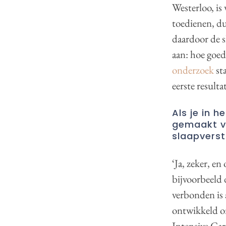
Westerloo, is
toedienen, du
daardoor de s
aan: hoe goed
onderzoek
st
eerste resulta
Als je in h
gemaakt vo
slaapvers
‘Ja, zeker, e
bijvoorbeeld
verbonden is 
ontwikkeld o
Intensive Car