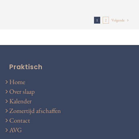
1
2
Volgende
Praktisch
Home
Over slaap
Kalender
Zomertijd afschaffen
Contact
AVG