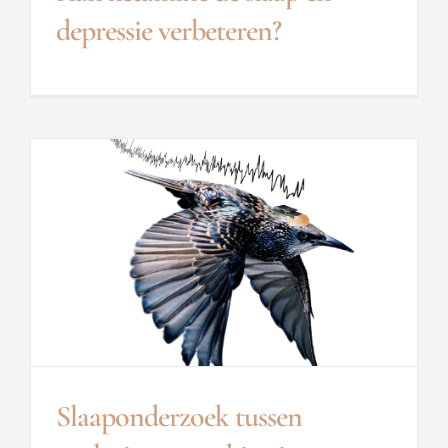
depressie verbeteren?
Slaaponderzoek tussen