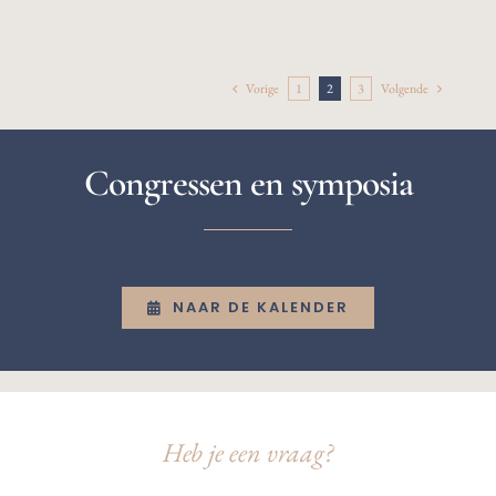
Vorige
1
2
3
Volgende
Congressen en symposia
NAAR DE KALENDER
Heb je een vraag?