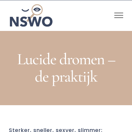
Skip
to
content
Lucide dromen –
de praktijk
Sterker, sneller, sexyer, slimmer: