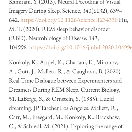
Kamitani, Y. (2013). Neural Decoding of Visual
Imagery During Sleep. Science, 340(6132), 639–
642.
https://doi.org/10.1126/science.1234330
Hu,
M. T. (2020). REM sleep behavior disorder
(RBD). Neurobiology of Disease, 143,
104996.
https://doi.org/10.1016/j.nbd.2020.10499
Konkoly, K., Appel, K., Chabani, E., Mironov,
A., Gott, J., Mallett, R., & Caughran, B. (2020).
Real-Time Dialogue between Experimenters and
Dreamers During REM Sleep. Current Biology,
51. LaBerge, S., & Ornstein, S. (1985). Lucid
dreaming. JP Tarcher Los Angeles. Mallett, R.,
Carr, M., Freegard, M., Konkoly, K., Bradshaw,
C., & Schredl, M. (2021). Exploring the range of