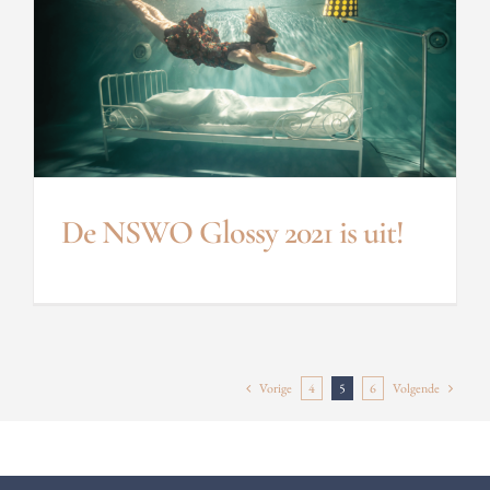
De NSWO Glossy 2021 is uit!
Vorige
4
5
6
Volgende