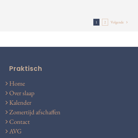
1
2
Volgende
Praktisch
Home
Over slaap
Kalender
Zomertijd afschaffen
Contact
AVG