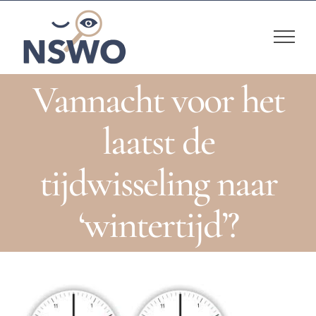
Skip
to
content
Vannacht voor het
laatst de
tijdwisseling naar
‘wintertijd’?