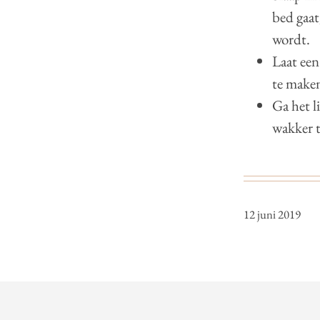
bed gaat
wordt.
Laat een
te make
Ga het l
wakker 
12 juni 2019