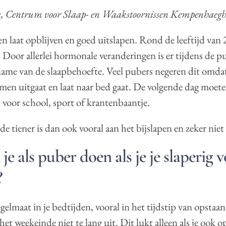
ek, Centrum voor Slaap- en Waakstoornissen Kempenhaegh
 laat opblijven en goed uitslapen. Rond de leeftijd van 2
. Door allerlei hormonale veranderingen is er tijdens de p
ename van de slaapbehoefte. Veel pubers negeren dit omda
n men uitgaat en laat naar bed gaat. De volgende dag moete
 voor school, sport of krantenbaantje.
e tiener is dan ook vooral aan het bijslapen en zeker niet 
je als puber doen als je je slaperig v
?
elmaat in je bedtijden, vooral in het tijdstip van opstaan
het weekeinde niet te lang uit. Dit lukt alleen als je ook o