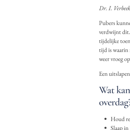
Dr. I. Verbe
Pubers kunnen
verdwijnt dit
tijdelijke to
tijd is waari
weer vroeg op
Een uitslapend
Wat kan 
overdag
Houd reg
Slaap in 