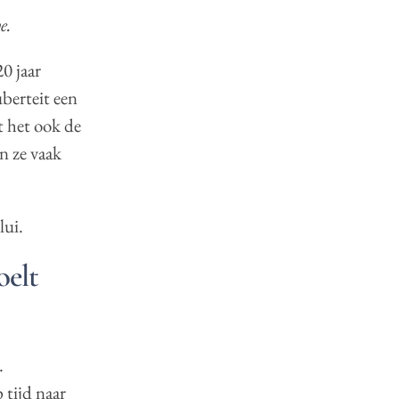
e.
0 jaar
uberteit een
t het ook de
n ze vaak
lui.
oelt
.
p tijd naar