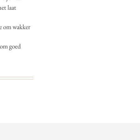
et laat
 je om wakker
e om goed