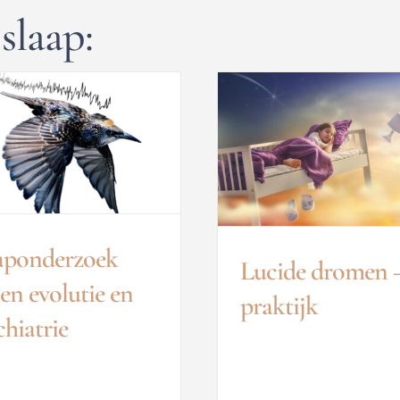
slaap:
aponderzoek
Lucide dromen 
sen evolutie en
praktijk
chiatrie