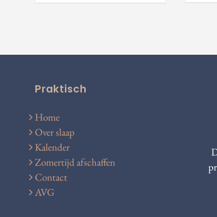
Praktisch
Home
Over slaap
Kalender
D
Zomertijd afschaffen
pr
Contact
AVG