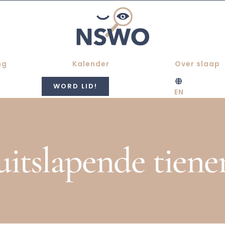
ng
Kalender
Over slaap
WORD LID!
EN
uitslapende tiener