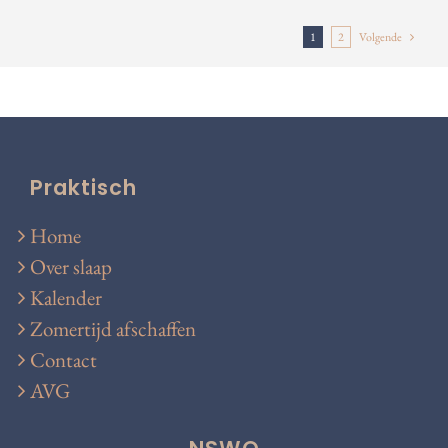
1
2
Volgende
Praktisch
Home
Over slaap
Kalender
Zomertijd afschaffen
Contact
AVG