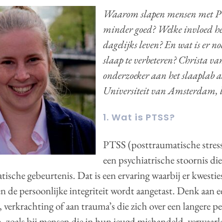
Waarom slapen mensen met P
minder goed? Welke invloed he
dagelijks leven? En wat is er n
slaap te verbeteren? Christa va
onderzoeker aan het slaaplab 
Universiteit van Amsterdam, le
1. Wat is PTSS?
PTSS (posttraumatische stress
een psychiatrische stoornis di
tische gebeurtenis. Dat is een ervaring waarbij er kwestie
n de persoonlijke integriteit wordt aangetast. Denk aan e
 verkrachting of aan trauma’s die zich over een langere p
 zoals bij mensen die in hun jeugd mishandeld, verwaarl