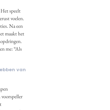
. Het speelt
erust voelen.
oties. Na een
Het maakt het
h opdringen.
en me: “Als
 hebben van
lapen
 voorspeller
t