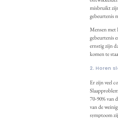
misbruikt zi
gebeurtenis 
Mensen met P
gebeurtenis 
ernstig zijn 
komen te staa
2. Horen s
Er zijn veel 
Slaapprobleme
70-90% van d
van de weinig
symptoom zij