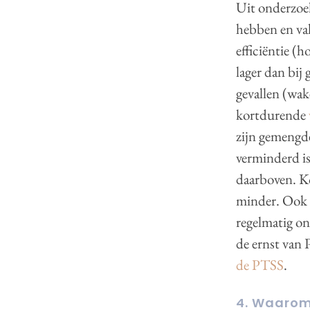
Uit onderzoe
hebben en va
efficiëntie (h
lager dan bij 
gevallen (wak
kortdurende
zijn gemengd
verminderd is
daarboven. Ko
minder. Ook
regelmatig on
de ernst van 
de PTSS
.
4. Waarom 