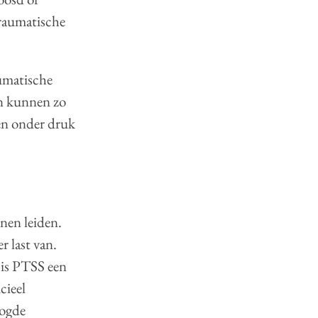
traumatische
umatische
en kunnen zo
ren onder druk
en leiden.
r last van.
is PTSS een
cieel
oogde