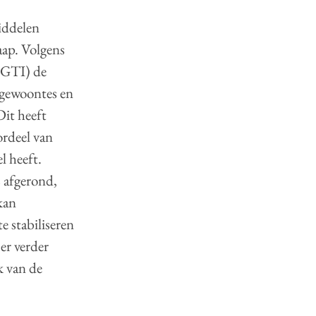
iddelen
ap. Volgens
(CGTI) de
pgewoontes en
it heeft
ordeel van
l heeft.
 afgerond,
kan
e stabiliseren
er verder
k van de