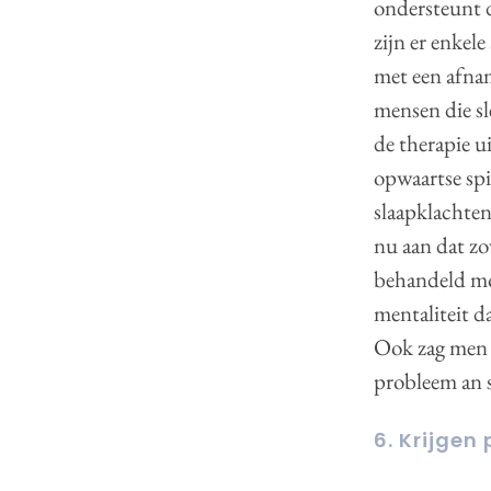
ondersteunt 
zijn er enkele
met een afna
mensen die sl
de therapie u
opwaartse spi
slaapklachten
nu aan dat zo
behandeld moe
mentaliteit d
Ook zag men s
probleem an s
6. Krijgen