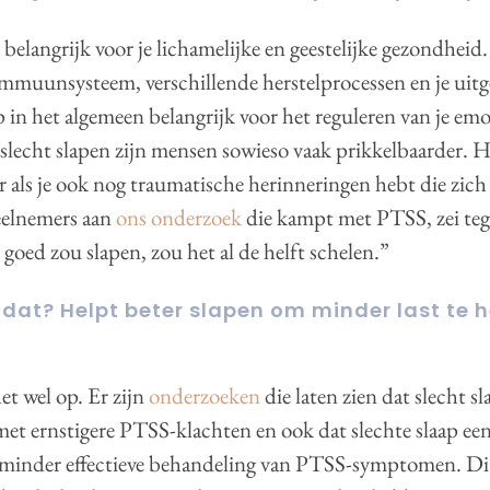
 belangrijk voor je lichamelijke en geestelijke gezondheid
e immuunsysteem, verschillende herstelprocessen en je uitg
ap in het algemeen belangrijk voor het reguleren van je em
slecht slapen zijn mensen sowieso vaak prikkelbaarder. 
r als je ook nog traumatische herinneringen hebt die zic
eelnemers aan
ons onderzoek
die kampt met PTSS, zei teg
 goed zou slapen, zou het al de helft schelen.”
t dat? Helpt beter slapen om minder last te
 het wel op. Er zijn
onderzoeken
die laten zien dat slecht s
t ernstigere PTSS-klachten en ook dat slechte slaap een
r minder effectieve behandeling van PTSS-symptomen. Di