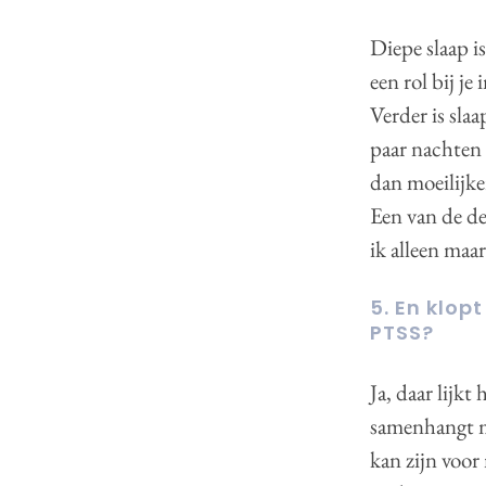
Diepe slaap is
een rol bij j
Verder is sla
paar nachten 
dan moeilijke
Een van de d
ik alleen maar
5. En klop
PTSS?
Ja, daar lijkt
samenhangt me
kan zijn voo