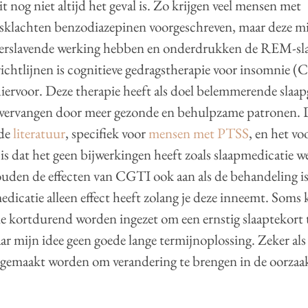
t nog niet altijd het geval is. Zo krijgen veel mensen met
dsklachten benzodiazepinen voorgeschreven, maar deze m
erslavende werking hebben en onderdrukken de REM-sla
ichtlijnen is cognitieve gedragstherapie voor insomnie 
hiervoor. Deze therapie heeft als doel belemmerende slaa
 vervangen door meer gezonde en behulpzame patronen. D
 de
literatuur
, specifiek voor
mensen met PTSS
, en het vo
 is dat het geen bijwerkingen heeft zoals slaapmedicatie we
uden de effecten van CGTI ook aan als de behandeling is
medicatie alleen effect heeft zolang je deze inneemt. Soms 
e kortdurend worden ingezet om een ernstig slaaptekort t
aar mijn idee geen goede lange termijnoplossing. Zeker als 
 gemaakt worden om verandering te brengen in de oorzaa