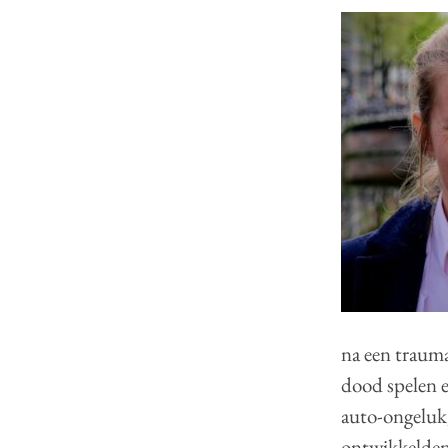
na een trauma
dood spelen e
auto-ongeluk,
ontwikkelden,