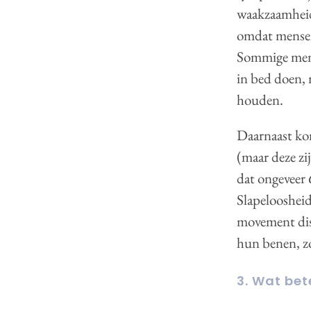
waakzaamheid 
omdat mensen
Sommige mens
in bed doen,
houden.
Daarnaast ko
(maar deze zi
dat ongeveer
Slapeloosheid
movement dis
hun benen, zo
3. Wat bet