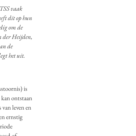
TSS vaak
eft dit op hun
odig om de
n der Heijden,
aan de
gt het uit.
stoornis) is
e kan ontstaan
s van leven en
en ernstig
eriode
oosd of