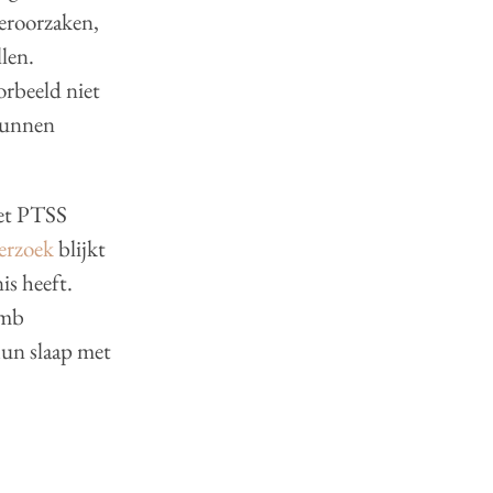
veroorzaken,
len.
rbeeld niet
 kunnen
met PTSS
erzoek
blijkt
s heeft.
imb
hun slaap met