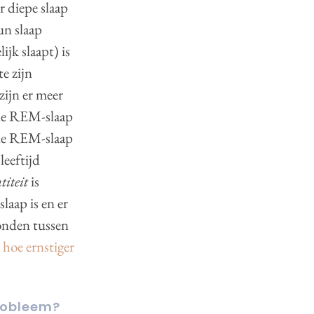
 diepe slaap
un slaap
ijk slaapt) is
te zijn
zijn er meer
 de REM-slaap
de REM-slaap
leeftijd
titeit
is
laap is en er
vonden tussen
,
hoe ernstiger
probleem?