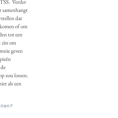
PTSS. Verder
eit samenhangt
stellen dat
e komen of om
den tot een
t zin om
omnie geven
apieën
 de
op zou lossen.
iet als een
hten?