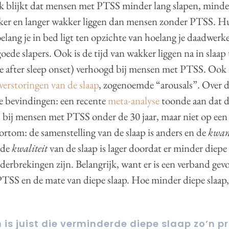
k blijkt dat mensen met PTSS minder lang slapen, minder
ker en langer wakker liggen dan mensen zonder PTSS. H
oelang je in bed ligt ten opzichte van hoelang je daadwerkel
goede slapers. Ook is de tijd van wakker liggen na in slaap 
e after sleep onset) verhoogd bij mensen met PTSS. Ook 
verstoringen van de slaap
, zogenoemde “arousals”. Over
e bevindingen: een recente
meta-analyse
toonde aan dat 
 bij mensen met PTSS onder de 30 jaar, maar niet op een 
rtom: de samenstelling van de slaap is anders en de
kwan
 de
kwaliteit
van de slaap is lager doordat er minder diepe s
derbrekingen zijn. Belangrijk, want er is een verband ge
PTSS en de mate van diepe slaap. Hoe minder diepe slaap
is juist die verminderde diepe slaap zo’n 