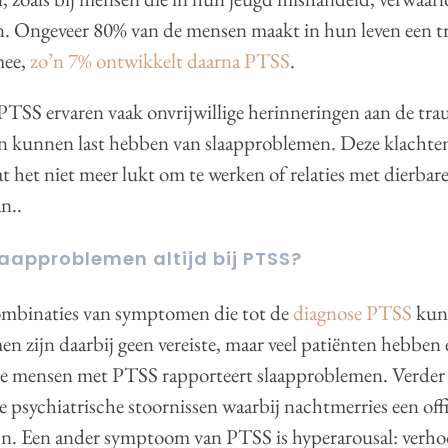
jn. Ongeveer 80% van de mensen maakt in hun leven een 
mee,
zo’n 7% ontwikkelt daarna PTSS
.
TSS ervaren vaak onvrijwillige herinneringen aan de tra
en kunnen last hebben van slaapproblemen. Deze klacht
dat het niet meer lukt om te werken of relaties met dierba
n..
laapproblemen altijd bij PTSS?
combinaties van symptomen die tot de
diagnose PTSS
kunn
n zijn daarbij geen vereiste, maar veel patiënten hebben e
e mensen met PTSS rapporteert slaapproblemen. Verder 
e psychiatrische stoornissen waarbij nachtmerries een offi
n. Een ander symptoom van PTSS is hyperarousal: verh