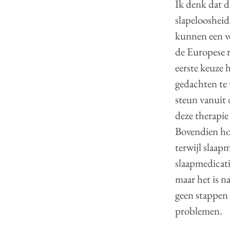
Ik denk dat di
slapelooshei
kunnen een v
de Europese r
eerste keuze 
gedachten te
steun vanuit
deze therapie
Bovendien ho
terwijl slaap
slaapmedicati
maar het is n
geen stappen
problemen.