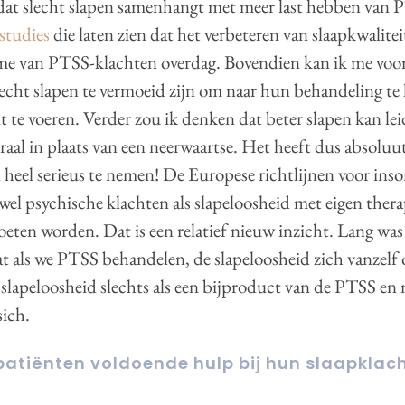
dat slecht slapen samenhangt met meer last hebben van 
studies
die laten zien dat het verbeteren van slaapkwalit
me van PTSS-klachten overdag. Bovendien kan ik me voor
echt slapen te vermoeid zijn om naar hun behandeling t
it te voeren. Verder zou ik denken dat beter slapen kan lei
raal in plaats van een neerwaartse. Het heeft dus absoluu
 heel serieus te nemen! De Europese richtlijnen voor ins
wel psychische klachten als slapeloosheid met eigen ther
ten worden. Dat is een relatief nieuw inzicht. Lang was
at als we PTSS behandelen, de slapeloosheid zich vanzelf 
lapeloosheid slechts als een bijproduct van de PTSS en n
ich.
 patiënten voldoende hulp bij hun slaapklac