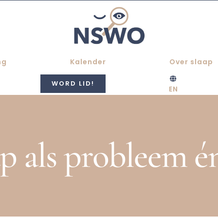
ng
Kalender
Over slaap
WORD LID!
EN
p als probleem é