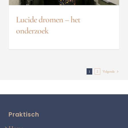
Lucide dromen – het
onderzoek
1
2
Volgende
Praktisch