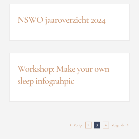
NSWO jaaroverzicht 2024
Workshop: Make your own
sleep infograhpic
Vorige
2
3
4
Volgende