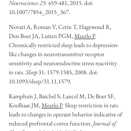
Neuroscience 25:
459-481, 2015. doi:
10.1007/7854_2015_367.
Novati A, Roman V, Cetin T, Hagewoud R,
Den Boer JA, Luiten PGM,
Meerlo P
.
Chronically restricted sleep leads to depression-
like changes in neurotransmitter receptor
sensitivity and neuroendocrine stress reactivity
in rats.
Sleep
31: 1579-1585, 2008. doi:
10.1093/sleep/31.11.1579.
Kamphuis J, Baichel S, Lancel M, De Boer SF,
Koolhaas JM,
Meerlo P
. Sleep restriction in rats
leads to changes in operant behavior indicative of
reduced prefrontal cortex function.
Journal of