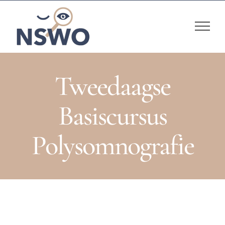
Skip
to
content
Tweedaagse
Basiscursus
Polysomnografie