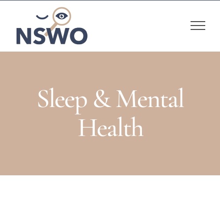
Skip
to
content
Sleep & Mental
Health