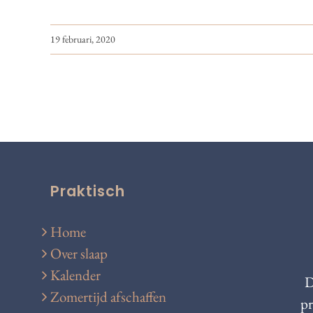
19 februari, 2020
Praktisch
Home
Over slaap
Kalender
D
Zomertijd afschaffen
pr