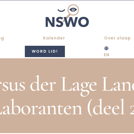
ng
Kalender
Over slaap
WORD LID!
EN
rsus der Lage Lan
aboranten (deel 