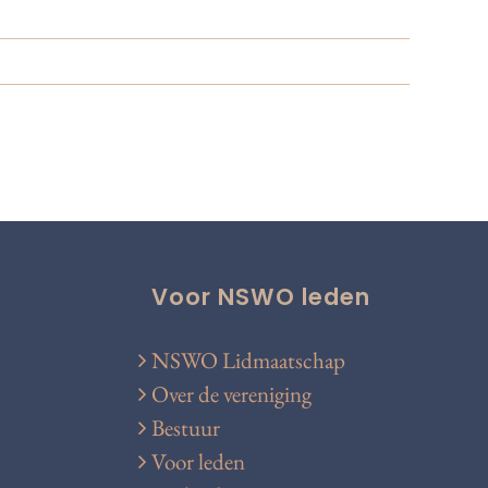
Voor NSWO leden
NSWO Lidmaatschap
Over de vereniging
Bestuur
Voor leden