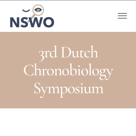
Skip
to
content
3rd Dutch
Chronobiology
Symposium