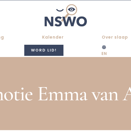
ng
Kalender
Over slaap
WORD LID!
EN
otie Emma van 