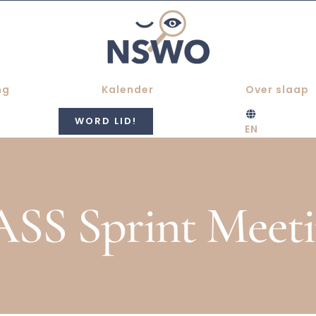
ng
Kalender
Over slaap
WORD LID!
EN
SS Sprint Meet