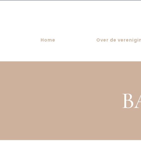
Skip
to
content
Home
Over de verenigi
BA