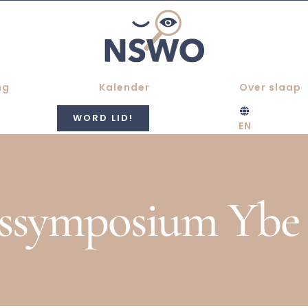
ng
Kalender
Over slaap
WORD LID!
EN
dssymposium Ybe 