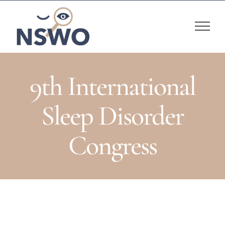
Skip
to
content
9th International
Sleep Disorder
Congress