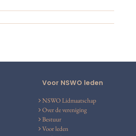
Voor NSWO leden
NSWO Lidmaatschap
Over de vereniging
Bestuur
Voor leden