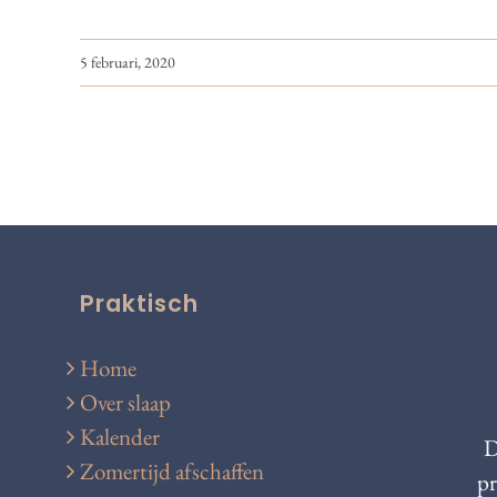
5 februari, 2020
Praktisch
Home
Over slaap
Kalender
D
Zomertijd afschaffen
pr