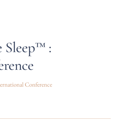
e Sleep™ :
erence
ernational Conference