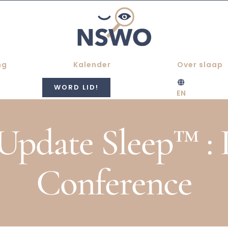
ng
Kalender
Over slaap
WORD LID!
EN
 Update Sleep™ : 
Conference