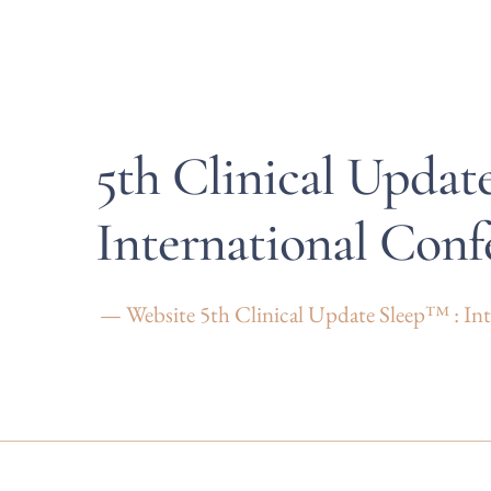
5th Clinical Updat
International Conf
— Website 5th Clinical Update Sleep™ : Int