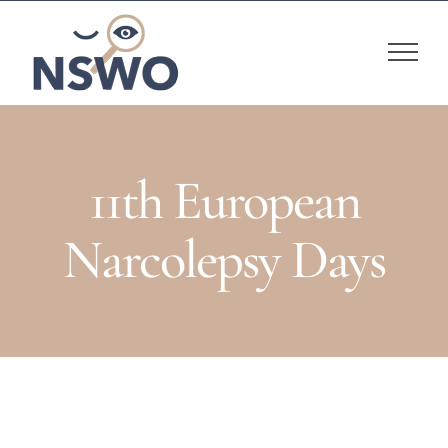
Skip
to
content
11th European
Narcolepsy Days